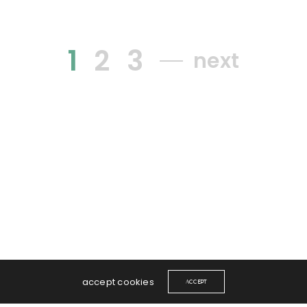
Wenn du über meine Arbeit und Kurse informiert
bleiben möchtest, melde dich hier für den
1
2
3
Newsletter an:
next
Newsletter Goldene Mitte
accept cookies
ACCEPT